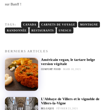
sur Banff !
TAGS:
CANADA
CARNETS DE VOYAGE
MONTAGNE
RANDONNÉE
RESTAURANTS
UNESCO
DERNIERS ARTICLES
Américain vegan, le tartare belge
version végétale
COMFORT FOOD
MARS 18, 2021
L’Abbaye de Villers et le vignoble de
Villers-la-Vigne
BELGIQUE
FÉVRIER 23, 2021