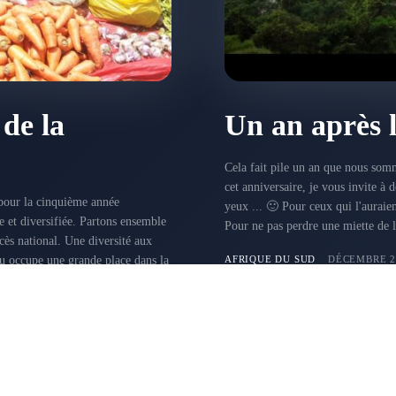
 de la
Un an après 
Cela fait pile un an que nous som
cet anniversaire, je vous invite à
pour la cinquième année
yeux ... 🙂 Pour ceux qui l'auraient raté, vous pouvez retrouver la vidéo originale dans cet article.
e et diversifiée. Partons ensemble
Pour ne pas perdre une miette de l
ne diversité aux
ou occupe une grande place dans la
AFRIQUE DU SUD
DÉCEMBRE 21
ales accompagnées des vagues