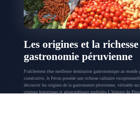
Les origines et la richesse
gastronomie péruvienne
Fraîchement élue meilleure destination gastronomique au monde 
consécutive, le Pérou possède une richesse culinaire exceptionnell
découvrir les origines de la gastronomie péruvienne, véritable succès national. U
origines historiques et géographiques multiples L'histoire du Pér
gastronomie. En effet, le mélange des traditions andines ancestr
d’immigrations ont donné naissance...
AMÉRIQUE DU SUD
AOÛT 13, 2017