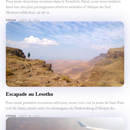
Pour notre deuxième aventure dans le KwaZulu-Natal, nous nous rendons
dans une des plus prestigieuses réserves animales d’Afrique du Sud,
Hluluwe-uMlofozi, né de la...
Afrique
AOÛT 31, 2015
Escapade au Lesotho
Pour notre première excursion africaine, nous voici sur la route de Sani Pass
(col de Sani), située entre les montagnes du Drakensberg d'Afrique du...
Afrique
AOÛT 30, 2015