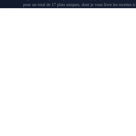
pour un total de 17 plats uniques, dont je vous livre les recettes i
saveurs. Round the world Pour les distraits, les amnésiques ou les nouveaux-venus, cette carte
représente...
APÉRITIFS
MAI 20, 2016
Aucun article à afficher