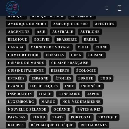
Réflexions
AFRIQUE
AFRIQUE DU SUD
ALLEMAGNE
AMÉRIQUE DU NORD
AMÉRIQUE DU SUD
APÉRITIFS
ARGENTINE
ASIE
AUSTRALIE
AUTRICHE
BELGIQUE
BOLIVIE
BRASSERIE
BRÉSIL
CANADA
CARNETS DE VOYAGE
CHILI
CHINE
COMFORT FOOD
CONSEILS
CUBA
CUISINE
CUISINE DU MONDE
CUISINE FRANÇAISE
CUISINE ITALIENNE
DESSERTS
ÉCOLOGIE
ENTRÉES
ESPAGNE
ÉTOILÉS
EUROPE
FOOD
FRANCE
ILE DE PAQUES
INDE
INDONÉSIE
INSPIRATION
ITALIE
ITINÉRAIRE
JAPON
LUXEMBOURG
MAROC
NON-VÉGÉTARIENNE
NOUVELLE-ZÉLANDE
OCÉANIE
PÂTES & RIZ
PAYS-BAS
PÉROU
PLATS
PORTUGAL
PRATIQUE
RECIPES
RÉPUBLIQUE TCHÈQUE
RESTAURANTS