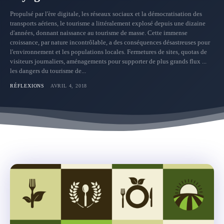
Propulsé par l'ère digitale, les réseaux sociaux et la démocratisation des
transports aériens, le tourisme a littéralement explosé depuis une dizaine
d'années, donnant naissance au tourisme de masse. Cette immense
croissance, par nature incontrôlable, a des conséquences désastreuses pour
l'environnement et les populations locales. Fermetures de sites, quotas de
visiteurs journaliers, aménagements pour supporter de plus grands flux ...
les dangers du tourisme de...
RÉFLEXIONS
AVRIL 4, 2018