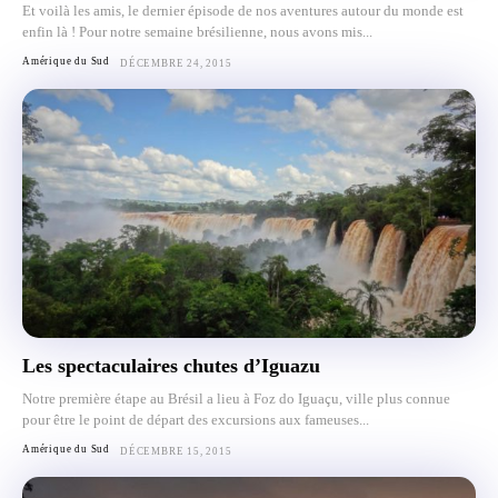
Et voilà les amis, le dernier épisode de nos aventures autour du monde est
enfin là ! Pour notre semaine brésilienne, nous avons mis...
Amérique du Sud
DÉCEMBRE 24, 2015
Les spectaculaires chutes d’Iguazu
Notre première étape au Brésil a lieu à Foz do Iguaçu, ville plus connue
pour être le point de départ des excursions aux fameuses...
Amérique du Sud
DÉCEMBRE 15, 2015