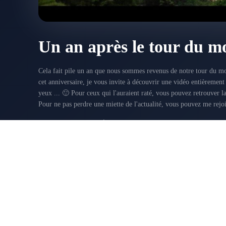
Un an après le tour du m
Cela fait pile un an que nous sommes revenus de notre tour du mo
cet anniversaire, je vous invite à découvrir une vidéo entièrement
yeux ... 🙂 Pour ceux qui l'auraient raté, vous pouvez retrouver la vidéo originale dans cet article.
Pour ne pas perdre une miette de l'actualité, vous pouvez me rejoi
AFRIQUE DU SUD
DÉCEMBRE 21, 2016