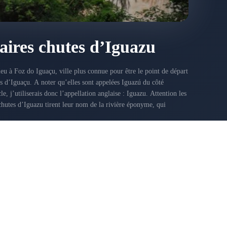
aires chutes d’Iguazu
ieu à Foz do Iguaçu, ville plus connue pour être le point de départ
s d’Iguaçu. A noter qu’elles sont appelées Iguazú du côté
icle, j’utiliserais donc l’appellation anglaise : Iguazu. Attention les
15, 2015