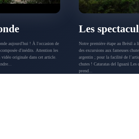
onde
Les spectacul
nde aujourd'hui ! À l'occasion de
Notre première étape au Brésil a l
 composée d'inédits. Attention les
des excursions aux fameuses chute
argentin ; pour la facilité de l’art
ndre...
chutes ! Cataratas del Iguazú Les chutes d’Iguazu tirent leur nom de la rivière éponyme, qui
prend...
AMÉRIQUE DU SUD
DÉCEMBRE 