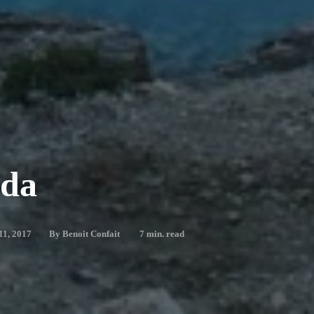
ada
11, 2017
By
Benoit Confait
7
min. read