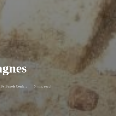
agnes
By
Benoit Confait
5
min. read