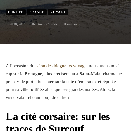
EUROPE
FRANCE
VOYAGE
avril 19, 2017
8
min. read
By
Benoit Confait
A l’occasion du
salon des blogueurs voyage
, nous avons mis le
cap sur la
Bretagne
, plus précisément à
Saint-Malo
, charmante
petite ville portuaire située sur la côte d’émeraude et réputée
pour sa ville fortifiée ainsi que ses grandes marées. Alors, la
visite valait-elle un coup de cidre ?
La cité corsaire: sur les
traces de Surcouf