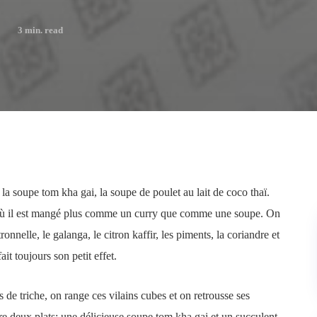
3
min. read
la soupe tom kha gai, la soupe de poulet au lait de coco thaï.
, où il est mangé plus comme un curry que comme une soupe. On
onnelle, le galanga, le citron kaffir, les piments, la coriandre et
it toujours son petit effet.
s de triche, on range ces vilains cubes et on retrousse ses
re deux plats: une délicieuse soupe tom kha gai et un succulent