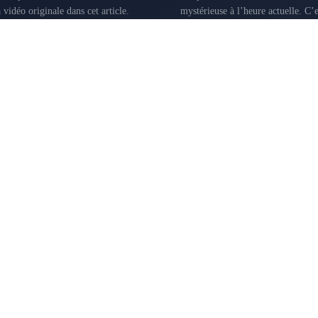
mystérieuse à l’heure actuelle. C’es
ndre...
Nui L’île est située à l’extrême sud-est du triangle polynésien. Avec 2000 km qui la sépare de l’île
peuplée...
AMÉRIQUE DU SUD
NOVEMBRE 