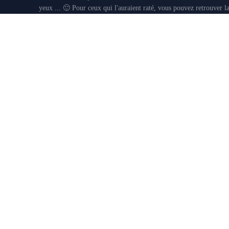
yeux ... 🙂 Pour ceux qui l'auraient raté, vous pouvez retrouver la vidéo originale dans cet article.
Pour ne pas perdre une miette de l'actualité, vous pouvez me rejoi
AFRIQUE DU SUD
DÉCEMBRE 21, 2016
Aucun article à afficher