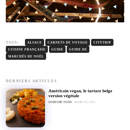
TAGS:
ALSACE
CARNETS DE VOYAGE
CITYTRIP
CUISINE FRANÇAISE
GUIDE
GUIDE DE
MARCHÉS DE NOËL
DERNIERS ARTICLES
Américain vegan, le tartare belge
version végétale
COMFORT FOOD
MARS 18, 2021