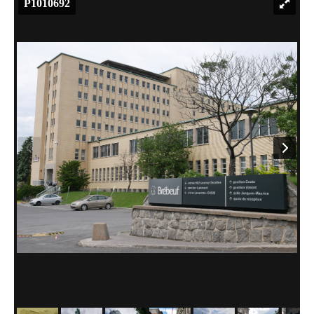
P1010692